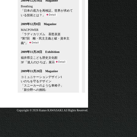
2009年12月10日 Magazine
Breathing
「日本の底力を再検証。世界が求めて
いる技術とは？」
2009年12月8日 Magazine
MACPOWER
「ラディカリズム 喜怒哀楽
“第7回 離・民主主義と破・資本主
義”」
2009年11月28日 Exhibition
福井県立こども歴史文化館
3F「達人のひろば」展示
2009年11月20日 Magazine
コミュニケーションデザイン1
いのちを守るデザイン
「スニーカーのような車椅子」
「新分野への挑戦-
ピース・キーピング・デザインと人工
心臓」
2009年11月1日 Magazine
Copyright © 2026 Kazuo KAWASAKI. All Rights Reserved.
Highlighting JAPAN
「World Peace Through Design」
2009年10月20日 Magazine
国際協力ガイド