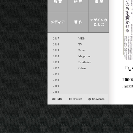
2017
WEB
2016
TV
2015
Paper
2014
Magazine
2013
Exhibition
「
2012
Others
2011
20
2010
2009
川崎和
2008