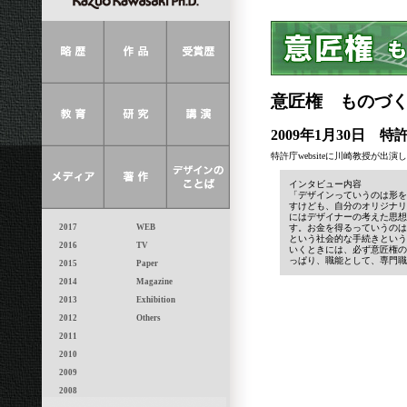
意匠権 ものづ
2009年1月30日 特
特許庁websiteに川崎教授が出演
インタビュー内容
「デザインっていうのは形を
すけども、自分のオリジナリ
にはデザイナーの考えた思想
2017
WEB
す。お金を得るっていうのは
という社会的な手続きという
2016
TV
いくときには、必ず意匠権の
っぱり、職能として、専門職
2015
Paper
2014
Magazine
2013
Exhibition
2012
Others
2011
2010
2009
2008