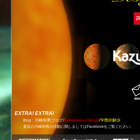
EXTRA! EXTRA!
: 川崎和男ブログ/
Consilience Design
/
学際的解決
Blog
直近の川崎和男の活動に関しましてはFacebookをご覧ください。